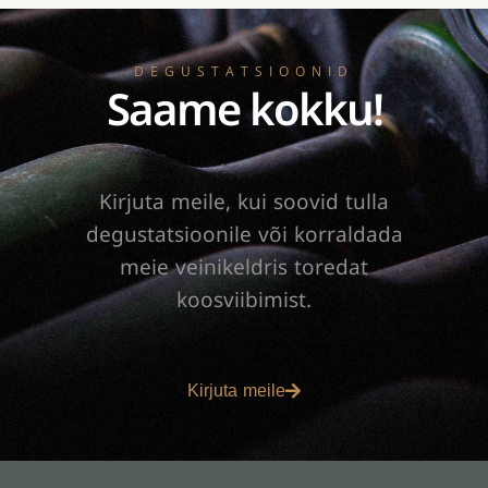
DEGUSTATSIOONID
Saame kokku!
Kirjuta meile, kui soovid tulla
degustatsioonile või korraldada
meie veinikeldris toredat
koosviibimist.
Kirjuta meile