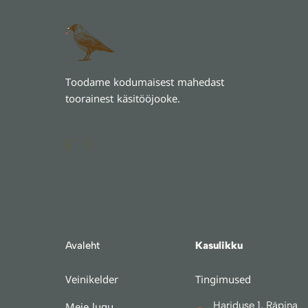
Toodame kodumaisest mahedast
toorainest käsitööjooke.
F
I
a
n
c
s
e
t
b
a
o
g
o
r
k
a
-
m
f
Avaleht
Kasulikku
Veinikelder
Tingimused
Hariduse 1, Räpina
Meie lugu