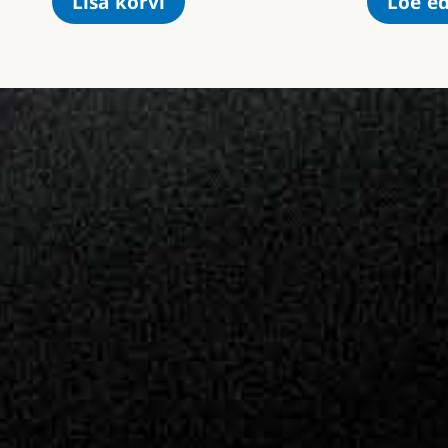
Lisa korvi
Loe ed