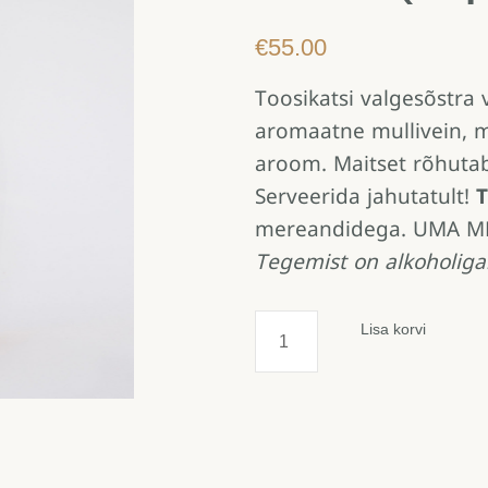
€
55.00
Toosikatsi valgesõstra 
aromaatne mullivein, m
aroom. Maitset rõhutab 
Serveerida jahutatult!
T
mereandidega. UMA M
Tegemist on alkoholiga.
Valgesõstra
Lisa korvi
vahuvein,
12%
(4
pudelit)
kogus