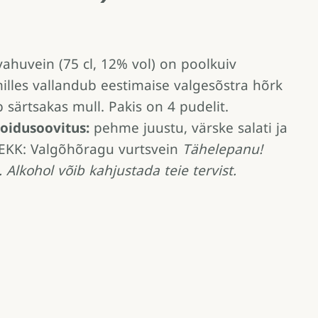
vahuvein (75 cl, 12% vol) on poolkuiv
illes vallandub eestimaise valgesõstra hõrk
särtsakas mull. Pakis on 4 pudelit.
oidusoovitus:
pehme juustu, värske salati ja
EKK:
Valgõhõragu vurtsvein
Tähelepanu!
 Alkohol võib kahjustada teie tervist.