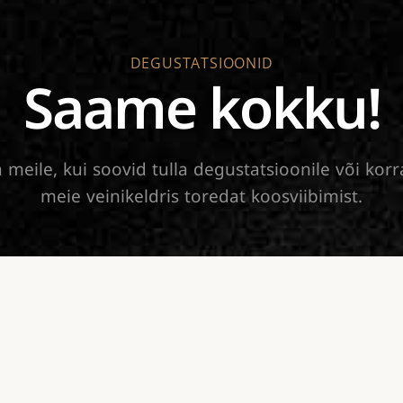
DEGUSTATSIOONID
Saame kokku!
a meile, kui soovid tulla degustatsioonile või kor
meie veinikeldris toredat koosviibimist.
Kirjuta meile