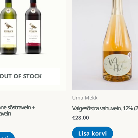
OUT OF STOCK
Uma Mekk
e sõstravein +
Valgesõstra vahuvein, 12% (2 
avein
€
28.00
Lisa korvi