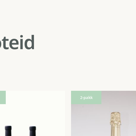
oteid
2-pakk