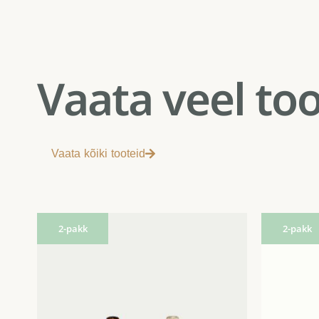
Vaata veel to
Vaata kõiki tooteid
2-pakk
2-pakk