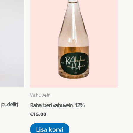
Vahuvein
pudelit)
Rabarberi vahuvein, 12%
€
15.00
Lisa korvi