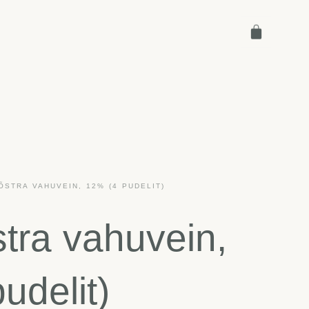
STRA VAHUVEIN, 12% (4 PUDELIT)
tra vahuvein,
udelit)