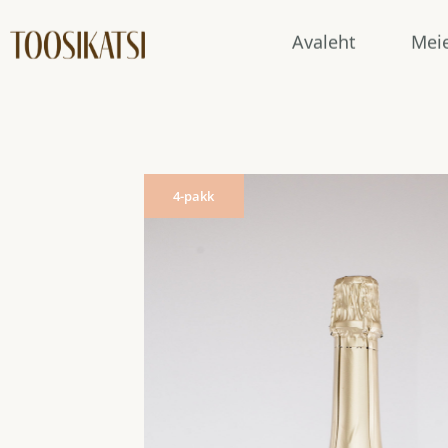
Avaleht
Mei
4-pakk