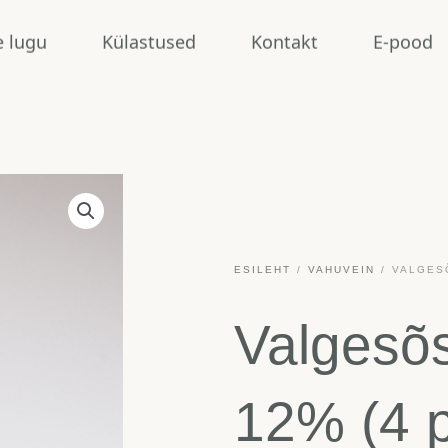
e lugu
Külastused
Kontakt
E-pood
ESILEHT
/
VAHUVEIN
/ VALGESÕ
Valgesõs
12% (4 p