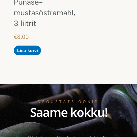
Punase-
mustasõstramahl,
3 liitrit
€
8.00
Lisa korvi
DEGUSTATSIOONID
Saame kokku!