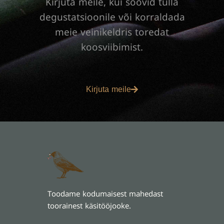
Kirjuta meile, kui soovid tulla
degustatsioonile või korraldada
meie veinikeldris toredat
koosviibimist.
Kirjuta meile
Toodame kodumaisest mahedast
toorainest käsitööjooke.