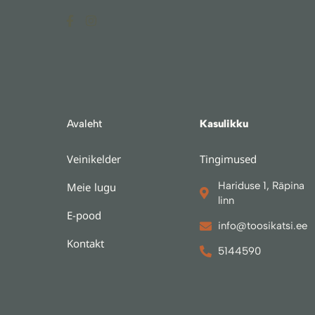
F
I
a
n
c
s
e
t
b
a
o
g
o
r
k
a
-
m
f
Avaleht
Kasulikku
Veinikelder
Tingimused
Hariduse 1, Räpina
Meie lugu
linn
E-pood
info@toosikatsi.ee
Kontakt
5144590